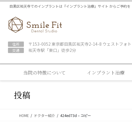
コ
ナ
目黒区祐天寺でのインプラントは『インプラント治療』サイト からご予約を
ン
ビ
テ
ゲ
ン
ー
ツ
シ
に
ョ
〒153-0052 東京都目黒区祐天寺2-14-8 ウェストフォト
住所
移
ン
祐天寺駅「東口」徒歩2分
交通
動
に
移
動
当院の特徴について
インプラント治療
投稿
HOME
ドクター紹介
424ed73d – コピー