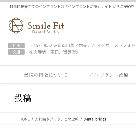
コ
ナ
目黒区祐天寺でのインプラントは『インプラント治療』サイト からご予約を
ン
ビ
テ
ゲ
ン
ー
ツ
シ
に
ョ
〒153-0052 東京都目黒区祐天寺2-14-8 ウェストフォト
住所
移
ン
祐天寺駅「東口」徒歩2分
交通
動
に
移
動
当院の特徴について
インプラント治療
投稿
HOME
入れ歯やブリッジとの比較
Dental bridge