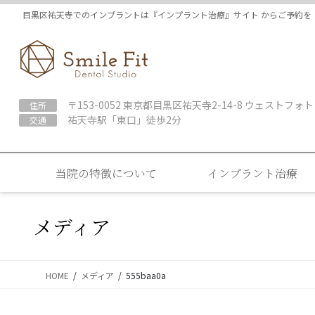
コ
ナ
目黒区祐天寺でのインプラントは『インプラント治療』サイト からご予約を
ン
ビ
テ
ゲ
ン
ー
ツ
シ
に
ョ
〒153-0052 東京都目黒区祐天寺2-14-8 ウェストフォト
住所
移
ン
祐天寺駅「東口」徒歩2分
交通
動
に
移
動
当院の特徴について
インプラント治療
メディア
HOME
メディア
555baa0a