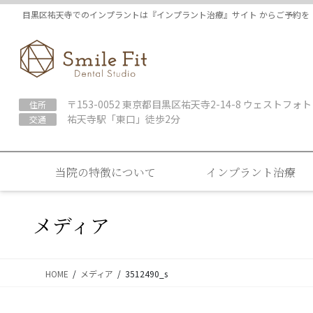
コ
ナ
目黒区祐天寺でのインプラントは『インプラント治療』サイト からご予約を
ン
ビ
テ
ゲ
ン
ー
ツ
シ
に
ョ
〒153-0052 東京都目黒区祐天寺2-14-8 ウェストフォト
住所
移
ン
祐天寺駅「東口」徒歩2分
交通
動
に
移
動
当院の特徴について
インプラント治療
メディア
HOME
メディア
3512490_s